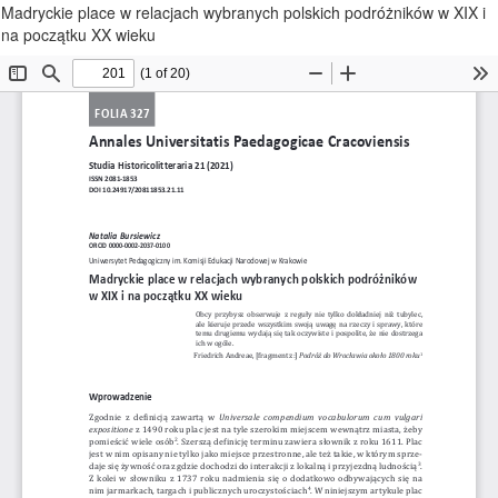
Wróć
Madryckie place w relacjach wybranych polskich podróżników w XIX i
do
na początku XX wieku
szczegółów
artykułu