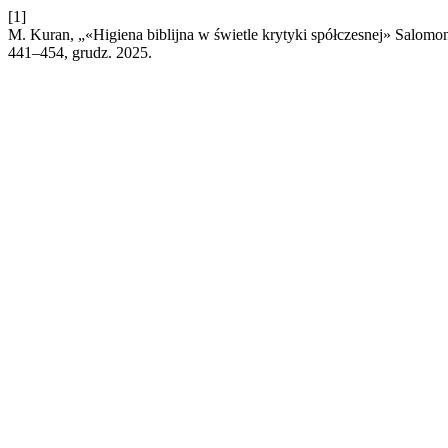
[1]
M. Kuran, „«Higiena biblijna w świetle krytyki spółczesnej» Salom
441–454, grudz. 2025.