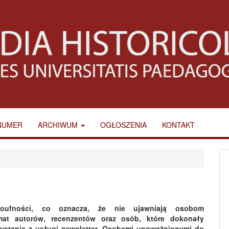
NUMER
ARCHIWUM
OGŁOSZENIA
KONTAKT
poufności, co oznacza, że nie ujawniają osobom
mat autorów, recenzentów oraz osób, które dokonały
rzystania z usługi newsletter. Osobami upoważnionymi do