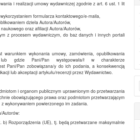
nia i realizacji umowy wydawniczej zgodnie z art. 6 ust. 1 lit
z wykorzystaniem formularza kontaktowego/e-maila,
ublikowaniem dzieła Autora/Autorów,
u naukowego oraz afiliacji Autora/Autorów,
ym z procesem wydawniczym, do baz danych i innych portali
st warunkiem wykonania umowy, zamówienia, opublikowania
wa lub gdzie Pani/Pan występowała/ł w charakterze
st Pani/Pan zobowiązana/y do ich podania, a konsekwencją
cji lub akceptacji artykułu/recenzji przez Wydawnictwo.
Z
a
miotom i organom publicznym uprawnionym do przetwarzania
chnie obowiązującego prawa oraz podmiotom przetwarzającym
u z wykonywaniem powierzonego im zadania.
/Autorów:
t. b) Rozporządzenia (UE), tj. będą przetwarzane maksymalnie