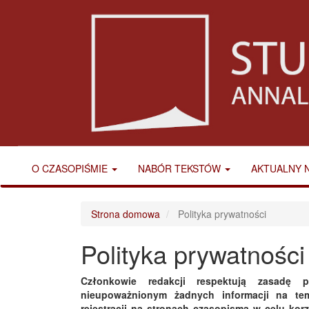
Main
Navigation
Main
Content
Sidebar
O CZASOPIŚMIE
NABÓR TEKSTÓW
AKTUALNY 
Strona domowa
Polityka prywatności
Polityka prywatności
Członkowie redakcji respektują zasadę 
nieupoważnionym żadnych informacji na te
rejestracji na stronach czasopisma w celu ko