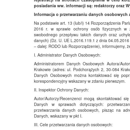
posiadania ww. informacji są: redaktorzy oraz 
Informacja o przetwarzaniu danych osobowych 
Na podstawie art. 13 (lub/i) 14 Rozporządzenia Par
2016 r. w sprawie ochrony osób fizycznych w
swobodnego przepływu takich danych oraz uchyle
danych) (Dz. U. UE L.2016.119.1 z dnia 04.05.2016 
– dalej: RODO lub Rozporządzenie), informujemy, ż
I. Administrator Danych Osobowych:
Administratorem Danych Osobowych Autora/Auto
Krakowie (adres: ul. Podchorążych 2, 30-084 Krak
Danych Osobowych można kontaktować się poprze
korespondencyjny wskazany w zdaniu pierwszym.
II. Inspektor Ochrony Danych:
Autor/Autorzy/Recenzenci mogą skontaktować si
Danych w sprawach dotyczących: przetwarzan
przetwarzania danych osobowych, pisząc na adres
Danych, wskazany w pkt I.
III. Cele przetwarzania danych osobowych: