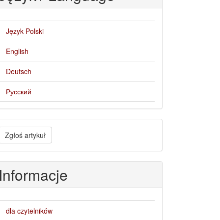
Język Polski
English
Deutsch
Русский
głoś
Zgłoś artykuł
rtykuł
Informacje
dla czytelników