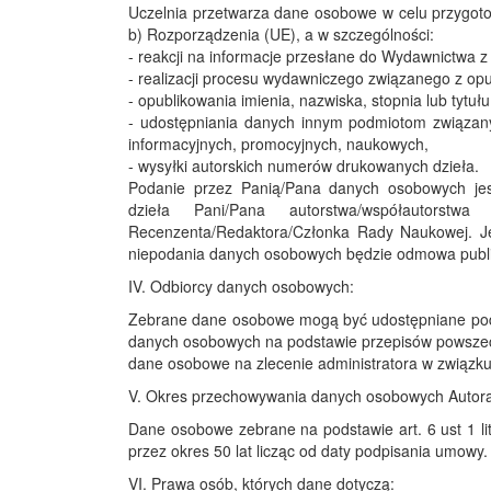
Uczelnia przetwarza dane osobowe w celu przygotowa
b) Rozporządzenia (UE), a w szczególności:
- reakcji na informacje przesłane do Wydawnictwa 
- realizacji procesu wydawniczego związanego z op
- opublikowania imienia, nazwiska, stopnia lub tytuł
- udostępniania danych innym podmiotom związan
informacyjnych, promocyjnych, naukowych,
- wysyłki autorskich numerów drukowanych dzieła.
Podanie przez Panią/Pana danych osobowych je
dzieła Pani/Pana autorstwa/współautorst
Recenzenta/Redaktora/Członka Rady Naukowej. Je
niepodania danych osobowych będzie odmowa publika
IV. Odbiorcy danych osobowych:
Zebrane dane osobowe mogą być udostępniane pod
danych osobowych na podstawie przepisów powsze
dane osobowe na zlecenie administratora w związk
V. Okres przechowywania danych osobowych Autora
Dane osobowe zebrane na podstawie art. 6 ust 1 li
przez okres 50 lat licząc od daty podpisania umowy.
VI. Prawa osób, których dane dotyczą: