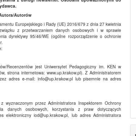
Wydawca.
Autora/Autorów
lamentu Europejskiego i Rady (UE) 2016/679 z dnia 27 kwietnia
 związku z przetwarzaniem danych osobowych i w sprawie
nia dyrektywy 95/46/WE (ogólne rozporządzenie o ochronie
r.
e:
rów/Recenzentów jest Uniwersytet Pedagogiczny im. KEN w
ów, strona internetowa: www.up.krakow.pl). Z Administratorem
z adres e-mail: info@up.krakow.pl lub pisemnie na adres
ę z wyznaczonym przez Administratora Inspektorem Ochrony
ia danych osobowych, korzystania z praw dotyczących
 elektroniczny iod@up.krakow.pl, lub adres Administratora