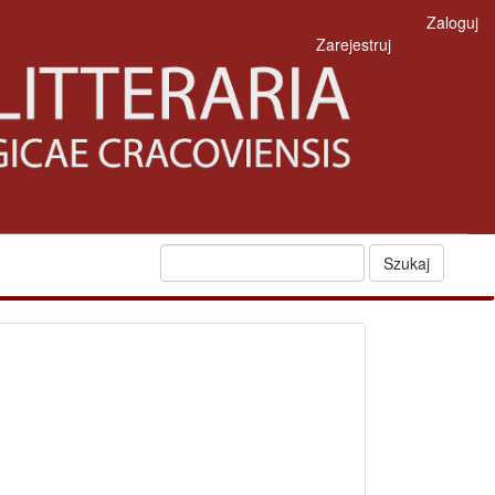
Zaloguj
Zarejestruj
Szukaj
fb