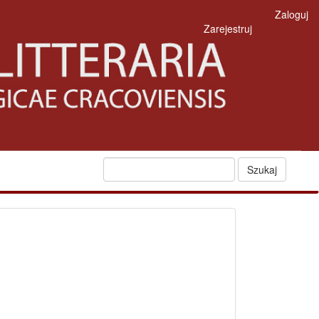
Zaloguj
Zarejestruj
Szukaj
fb