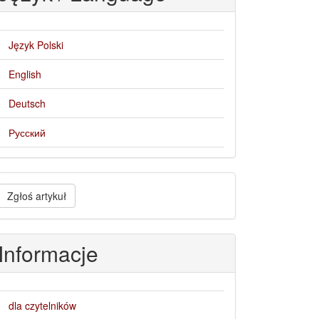
Język Polski
English
Deutsch
Русский
głoś
Zgłoś artykuł
rtykuł
Informacje
dla czytelników