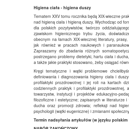
Higiena ciała - higiena duszy
Tematem XXV tomu rocznika będą XIX-wieczne prakt
nad higieną ciała i higieną duszy. Wychodząc od fo
dla polskich pozytywistów, twórczo oddziałujące
zjawiskom higienicznego trybu życia, doświadczen
obecnym na łamach XIX-wiecznej literatury, prasy,
jak również w pracach naukowych i paranaukowych 
Zapraszamy do zbadania różnych somatopoetycz
postrzegano problemy dietetyki, hartu ciała i duc
a także jakie praktyki stosowano, żeby osiągać ró
Kręgi tematyczne i wątki problemowe chcieliby
definiowania i diagnozowania higieny ciała i duszy
profilaktyki prozdrowotnej i jej roli na kartach dzi
codziennych praktyk i profilaktyki prozdrowotnej,
towarzystw, instytucji i projektów edukacyjno-peda
filozoficzne i estetyczne; zapisanych w literaturz
ducha oraz promocji zdrowia; refleksji nad hig
psychologii (wątki eugeniczne) i zmianami społeczn
Termin nadsyłania artykułów (w języku polskim 
NABÓR ZAKOŃCZONY.