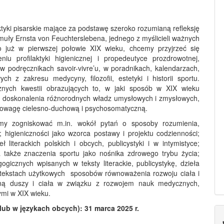
yki pisarskie mające za podstawę szeroko rozumianą refleksję
rmuły Ernsta von Feuchterslebena, jednego z myślicieli ważnych
go już w pierwszej połowie XIX wieku, chcemy przyjrzeć się
iu profilaktyki higienicznej i propedeutyce prozdrowotnej,
 w podręcznikach savoir-vivre’u, w poradnikach, kalendarzach,
z zakresu medycyny, filozofii, estetyki i historii sportu.
nych kwestii obrazujących to, w jaki sposób w XIX wieku
ha, doskonalenia różnorodnych władz umysłowych i zmysłowych,
wnowagę cielesno-duchową i psychosomatyczną.
śmy zogniskować m.in. wokół pytań o sposoby rozumienia,
; higieniczności jako wzorca postawy i projektu codzienności;
eł literackich polskich i obcych, publicystyki i w intymistyce;
 a także znaczenia sportu jako nośnika zdrowego trybu życia;
gogicznych wpisanych w teksty literackie, publicystykę, dzieła
e i tekstach użytkowych sposobów równoważenia rozwoju ciała i
ieną duszy i ciała w związku z rozwojem nauk medycznych,
ymi w XIX wieku.
lub w językach obcych): 31 marca 2025 r.