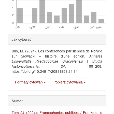
Article
Jak cytować
Details
Buś, M. (2024). Les conférences parisiennes de Norwid
sur Słowacki – histoire d’une édition.
Annales
Universitatis Paedagogicae Cracoviensis | Studia
Historicolitteraria
,
24
, 199–208.
https://doi.org/10.24917/20811853.24.14
Formaty cytowań
Pobierz cytowania
Numer
Tom 24 (2024): Francophonies oubliées / Frankofonie