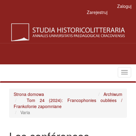
Main
Zaloguj
Navigation
Zarejestruj
Main
Content
Sidebar
Toggl
naviga
Strona domowa
Archiwum
Tom 24 (2024): Francophonies oubliées /
Frankofonie zapomniane
Varia
Les conférences