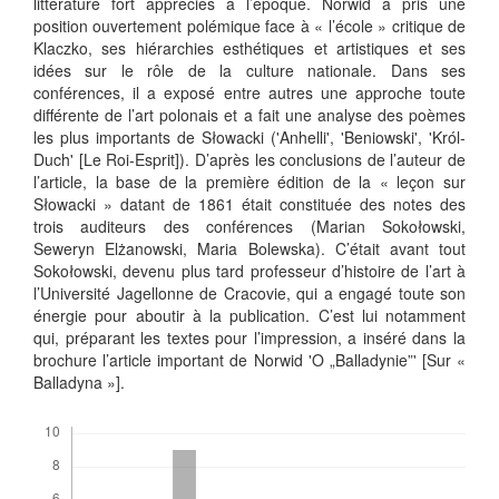
littérature fort appréciés à l’époque. Norwid a pris une
position ouvertement polémique face à « l’école » critique de
Klaczko, ses hiérarchies esthétiques et artistiques et ses
idées sur le rôle de la culture nationale. Dans ses
conférences, il a exposé entre autres une approche toute
différente de l’art polonais et a fait une analyse des poèmes
les plus importants de Słowacki ('Anhelli', 'Beniowski', 'Król-
Duch' [Le Roi-Esprit]). D’après les conclusions de l’auteur de
l’article, la base de la première édition de la « leçon sur
Słowacki » datant de 1861 était constituée des notes des
trois auditeurs des conférences (Marian Sokołowski,
Seweryn Elżanowski, Maria Bolewska). C’était avant tout
Sokołowski, devenu plus tard professeur d’histoire de l’art à
l’Université Jagellonne de Cracovie, qui a engagé toute son
énergie pour aboutir à la publication. C’est lui notamment
qui, préparant les textes pour l’impression, a inséré dans la
brochure l’article important de Norwid 'O „Balladynie”' [Sur «
Balladyna »].
Downloads