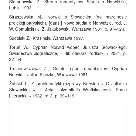
Stefanowska Z., Strona romantyków. Studia o Norwidzie,
Lublin 1993.
Straszewska M., Norwid o Słowackim (na marginesie
prelekcji paryskich), [dans:] Nowe studia o Norwidzie, red. J.
W. Gomulicki i J. Z. Jakubowski, Warszawa 1961, p. 97–124.
Sudolski Z., Krasiński, Warszawa 1997.
Toruń W., Cyprian Norwid wobec Juliusza Słowackiego.
Świadectwa biograficzne, « Bibliotekarz Podlaski » 2021, p.
37–54.
Trojanowiczowa Z., Ostatni spór romantyczny. Cyprian
Norwid – Julian Klaczko, Warszawa 1981.
Żabski T., Z problematyki rozprawy Norwida « O Juliuszu
Słowackim », « Acta Universitatis Wratislaviensis. Prace
Literackie » 1962, n° 3, p. 99–119.
fb