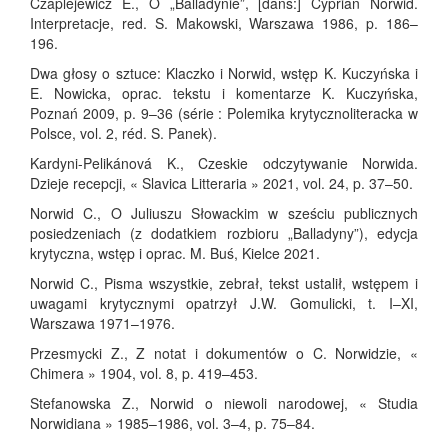
Czaplejewicz E., O „Balladynie”, [dans:] Cyprian Norwid.
Interpretacje, red. S. Makowski, Warszawa 1986, p. 186–
196.
Dwa głosy o sztuce: Klaczko i Norwid, wstęp K. Kuczyńska i
E. Nowicka, oprac. tekstu i komentarze K. Kuczyńska,
Poznań 2009, p. 9–36 (série : Polemika krytycznoliteracka w
Polsce, vol. 2, réd. S. Panek).
Kardyni-Pelikánová K., Czeskie odczytywanie Norwida.
Dzieje recepcji, « Slavica Litteraria » 2021, vol. 24, p. 37–50.
Norwid C., O Juliuszu Słowackim w sześciu publicznych
posiedzeniach (z dodatkiem rozbioru „Balladyny”), edycja
krytyczna, wstęp i oprac. M. Buś, Kielce 2021.
Norwid C., Pisma wszystkie, zebrał, tekst ustalił, wstępem i
uwagami krytycznymi opatrzył J.W. Gomulicki, t. I–XI,
Warszawa 1971–1976.
Przesmycki Z., Z notat i dokumentów o C. Norwidzie, «
Chimera » 1904, vol. 8, p. 419–453.
Stefanowska Z., Norwid o niewoli narodowej, « Studia
Norwidiana » 1985–1986, vol. 3–4, p. 75–84.