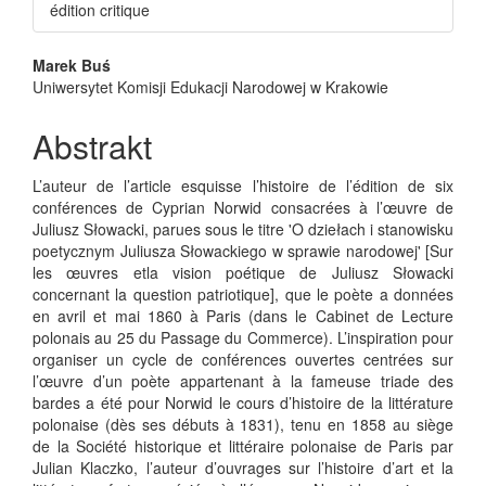
édition critique
Main
Marek Buś
Uniwersytet Komisji Edukacji Narodowej w Krakowie
Article
Content
Abstrakt
L’auteur de l’article esquisse l’histoire de l’édition de six
conférences de Cyprian Norwid consacrées à l’œuvre de
Juliusz Słowacki, parues sous le titre 'O dziełach i stanowisku
poetycznym Juliusza Słowackiego w sprawie narodowej' [Sur
les œuvres etla vision poétique de Juliusz Słowacki
concernant la question patriotique], que le poète a données
en avril et mai 1860 à Paris (dans le Cabinet de Lecture
polonais au 25 du Passage du Commerce). L’inspiration pour
organiser un cycle de conférences ouvertes centrées sur
l’œuvre d’un poète appartenant à la fameuse triade des
bardes a été pour Norwid le cours d’histoire de la littérature
polonaise (dès ses débuts à 1831), tenu en 1858 au siège
de la Société historique et littéraire polonaise de Paris par
Julian Klaczko, l’auteur d’ouvrages sur l’histoire d’art et la