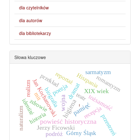
dla czytelników
dla autorów
dla bibliotekarzy
Słowa kluczowe
sarmatyzm
reportaż
Hiszpania
przekład
romantyzm
Jan Kochanowski
realizm
dramat
poezja
biografia
XIX wiek
mit
teatr
tożsamość
wojna
identité
zdrowie
higiena
pamięć
-
recepcja
naturalizm
historia
przestrzeń
powieść historyczna
Jerzy Ficowski
Górny Śląsk
podróż