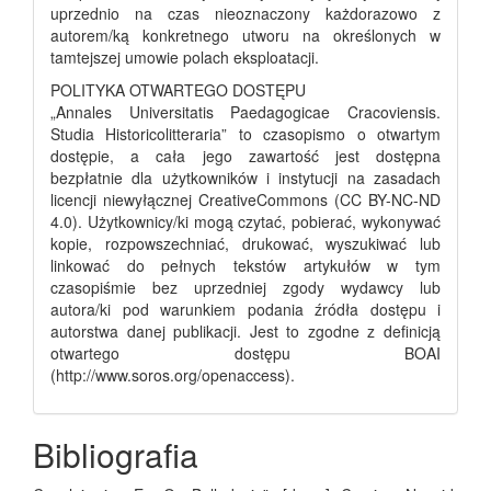
uprzednio na czas nieoznaczony każdorazowo z
autorem/ką konkretnego utworu na określonych w
tamtejszej umowie polach eksploatacji.
POLITYKA OTWARTEGO DOSTĘPU
„Annales Universitatis Paedagogicae Cracoviensis.
Studia Historicolitteraria” to czasopismo o otwartym
dostępie, a cała jego zawartość jest dostępna
bezpłatnie dla użytkowników i instytucji na zasadach
licencji niewyłącznej CreativeCommons (CC BY-NC-ND
4.0). Użytkownicy/ki mogą czytać, pobierać, wykonywać
kopie, rozpowszechniać, drukować, wyszukiwać lub
linkować do pełnych tekstów artykułów w tym
czasopiśmie bez uprzedniej zgody wydawcy lub
autora/ki pod warunkiem podania źródła dostępu i
autorstwa danej publikacji. Jest to zgodne z definicją
otwartego dostępu BOAI
(http://www.soros.org/openaccess).
Bibliografia