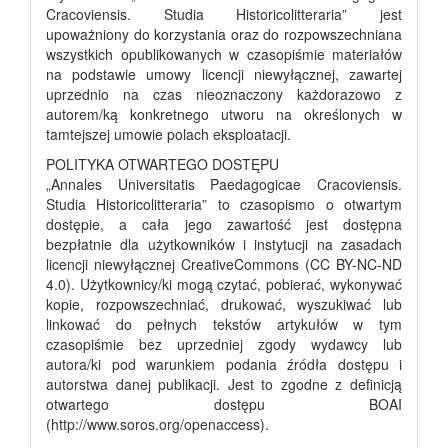
Cracoviensis. Studia Historicolitteraria” jest
upoważniony do korzystania oraz do rozpowszechniana
wszystkich opublikowanych w czasopiśmie materiałów
na podstawie umowy licencji niewyłącznej, zawartej
uprzednio na czas nieoznaczony każdorazowo z
autorem/ką konkretnego utworu na określonych w
tamtejszej umowie polach eksploatacji.
POLITYKA OTWARTEGO DOSTĘPU
„Annales Universitatis Paedagogicae Cracoviensis.
Studia Historicolitteraria” to czasopismo o otwartym
dostępie, a cała jego zawartość jest dostępna
bezpłatnie dla użytkowników i instytucji na zasadach
licencji niewyłącznej CreativeCommons (CC BY-NC-ND
4.0). Użytkownicy/ki mogą czytać, pobierać, wykonywać
kopie, rozpowszechniać, drukować, wyszukiwać lub
linkować do pełnych tekstów artykułów w tym
czasopiśmie bez uprzedniej zgody wydawcy lub
autora/ki pod warunkiem podania źródła dostępu i
autorstwa danej publikacji. Jest to zgodne z definicją
otwartego dostępu BOAI
(http://www.soros.org/openaccess).