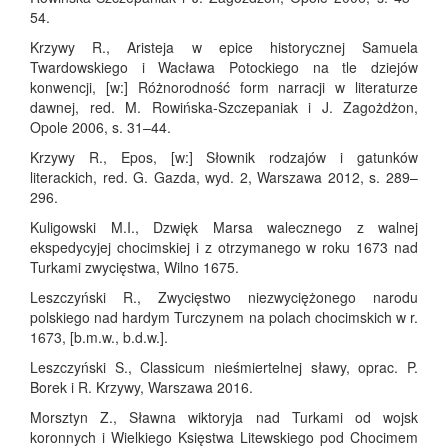
54.
Krzywy R., Aristeja w epice historycznej Samuela
Twardowskiego i Wacława Potockiego na tle dziejów
konwencji, [w:] Różnorodność form narracji w literaturze
dawnej, red. M. Rowińska‑Szczepaniak i J. Zagożdżon,
Opole 2006, s. 31–44.
Krzywy R., Epos, [w:] Słownik rodzajów i gatunków
literackich, red. G. Gazda, wyd. 2, Warszawa 2012, s. 289–
296.
Kuligowski M.I., Dzwięk Marsa walecznego z walnej
ekspedycyjej chocimskiej i z otrzymanego w roku 1673 nad
Turkami zwycięstwa, Wilno 1675.
Leszczyński R., Zwycięstwo niezwyciężonego narodu
polskiego nad hardym Turczynem na polach chocimskich w r.
1673, [b.m.w., b.d.w.].
Leszczyński S., Classicum nieśmiertelnej sławy, oprac. P.
Borek i R. Krzywy, Warszawa 2016.
Morsztyn Z., Sławna wiktoryja nad Turkami od wojsk
koronnych i Wielkiego Księstwa Litewskiego pod Chocimem