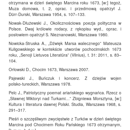
otrzymana w dzień świętego Marcina roku 1673, [w:] tegoż,
Muza domowa, t. 2, oprac. i przedmową opatrzył J.
Dürr‑Durski, Warszawa 1954, s. 107–133.
Nowak‑Dłużewski J., Okolicznościowa poezja polityczna w
Polsce. Dwaj królowie rodacy, z rękopisu wyd., oprac. i
posłowiem opatrzył S. Nieznanowski, Warszawa 1980.
Nowicka‑Struska A., „Dźwięk Marsa walecznego” Mateusza
Kuligowskiego w kontekście utworów pochocimskich 1673
roku, „Senoji Lietuvos Literatūra” (Vilnius), t. 31: 2011, s. 83–
104.
Orłowski D., Chocim 1673, Warszawa 2007.
Pajewski J., Buńczuk i koncerz. Z dziejów wojen
polsko‑tureckich, Warszawa 1978.
Pelc J., Patriotyczny poemat ariańskiego wygnańca. Rzecz o
„Sławnej Wiktoryi nad Turkami…” Zbigniewa Morsztyna, [w:]
Kultura i literatura dawnej Polski. Studia, Warszawa 1968, s.
291–317.
Pieśń o szczęśliwym zwycięstwie z Turków w dzień świętego
Marcina pod Chocimem Roku Pańskiego 1673 otrzymanym,