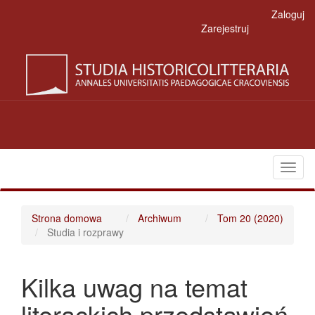
Main
Zaloguj
Navigation
Zarejestruj
Main
Content
Sidebar
Toggl
naviga
Strona domowa
Archiwum
Tom 20 (2020)
Studia i rozprawy
Kilka uwag na temat
literackich przedstawień