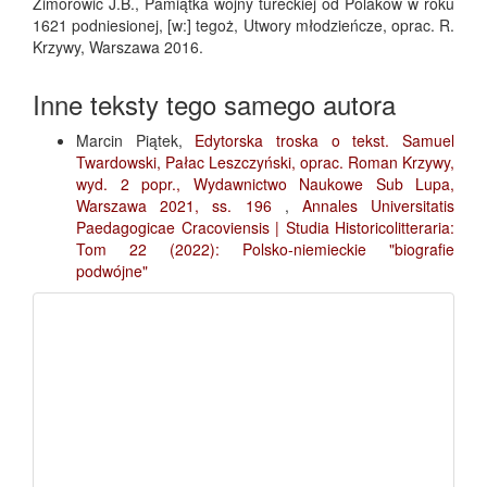
Zimorowic J.B., Pamiątka wojny tureckiej od Polaków w roku
1621 podniesionej, [w:] tegoż, Utwory młodzieńcze, oprac. R.
Krzywy, Warszawa 2016.
Inne teksty tego samego autora
Marcin Piątek,
Edytorska troska o tekst. Samuel
Twardowski, Pałac Leszczyński, oprac. Roman Krzywy,
wyd. 2 popr., Wydawnictwo Naukowe Sub Lupa,
Warszawa 2021, ss. 196
,
Annales Universitatis
Paedagogicae Cracoviensis | Studia Historicolitteraria:
Tom 22 (2022): Polsko-niemieckie "biografie
podwójne"
fb