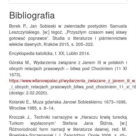
Bibliografia
Borek P., Jan Sobieski w zwierciadle poetyckim Samuela
Leszczyńskiego, [w:] tegoż, „Przyszłym czasom swej sławy
gotować poprawce”. Studia o literaturze i piśmiennictwie
wieków dawnych, Kraków 2015, s. 205–222.
Encyklopedia katolicka, t. XX, Lublin 2014.
Górska M., Wydarzenia związane z Janem III w polskich i
obcych relacjach prasowych – bitwa pod Chocimiem (11 XI
1673),
https://www.wilanowpalac.pl/wydarzenia_zwiazane_z_janem_iii_w
_i_obcych_relacjach_prasowych_bitwa_pod_chocimiem_11_xi_16
(dostęp: 2.02.2020).
Kotarski E., Muza gdańska Janowi Sobieskiemu 1673–1696,
Wrocław 1985, s. 8–14.
Kroczak J., Techniki narracyjne w „Haraczu krwią turecką
Turkom wypłaconym” Stefana Jana Śliźnia, [w:]
Różnorodność form narracji w literaturze dawnej, red. M.
Rowińska‑Szczepaniak i J. Zagożdżon, Opole 2006, s. 45–