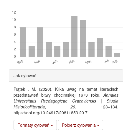
Downloads
Article
Jak cytować
Details
Piątek , M. (2020). Kilka uwag na temat literackich
przedstawień bitwy chocimskiej 1673 roku.
Annales
Universitatis Paedagogicae Cracoviensis | Studia
Historicolitteraria
,
20
, 123–134.
https://doi.org/10.24917/20811853.20.7
Formaty cytowań
Pobierz cytowania