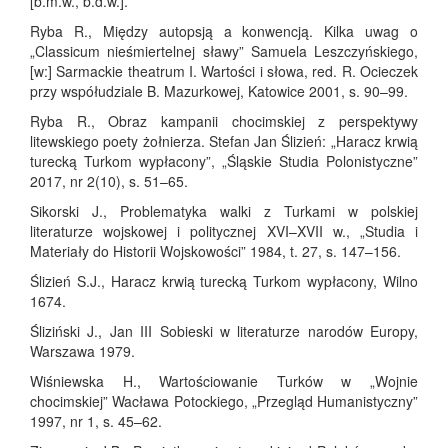
[b.m.w., b.d.w.].
Ryba R., Między autopsją a konwencją. Kilka uwag o
„Classicum nieśmiertelnej sławy” Samuela Leszczyńskiego,
[w:] Sarmackie theatrum I. Wartości i słowa, red. R. Ocieczek
przy współudziale B. Mazurkowej, Katowice 2001, s. 90–99.
Ryba R., Obraz kampanii chocimskiej z perspektywy
litewskiego poety żołnierza. Stefan Jan Ślizień: „Haracz krwią
turecką Turkom wypłacony”, „Śląskie Studia Polonistyczne”
2017, nr 2(10), s. 51–65.
Sikorski J., Problematyka walki z Turkami w polskiej
literaturze wojskowej i politycznej XVI–XVII w., „Studia i
Materiały do Historii Wojskowości” 1984, t. 27, s. 147–156.
Ślizień S.J., Haracz krwią turecką Turkom wypłacony, Wilno
1674.
Śliziński J., Jan III Sobieski w literaturze narodów Europy,
Warszawa 1979.
Wiśniewska H., Wartościowanie Turków w „Wojnie
chocimskiej” Wacława Potockiego, „Przegląd Humanistyczny”
1997, nr 1, s. 45–62.