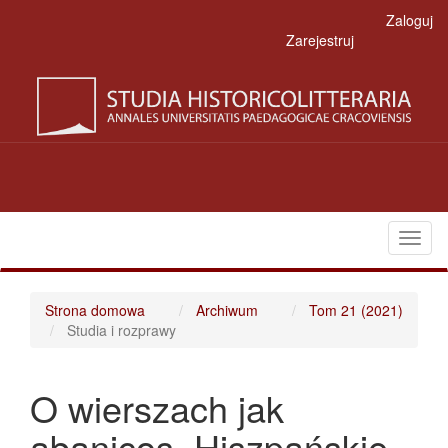
Main
Zaloguj
Navigation
Zarejestruj
Main
Content
Sidebar
Toggl
naviga
Strona domowa
Archiwum
Tom 21 (2021)
Studia i rozprawy
O wierszach jak
abanicos. Hiszpańskie