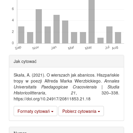
Article
Jak cytować
Details
Skała, A. (2021). O wierszach jak abanicos. Hiszpańskie
tropy w poezji Alfreda Marka Wierzbickiego.
Annales
Universitatis Paedagogicae Cracoviensis | Studia
Historicolitteraria
,
21
, 320–338.
https://doi.org/10.24917/20811853.21.18
Formaty cytowań
Pobierz cytowania