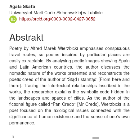
Main
Agata Skała
Uniwersytet Marii Curie-Skłodowskiej w Lublinie
Article
https://orcid.org/0000-0002-0427-0652
Content
Abstrakt
Poetry by Alfred Marek Wierzbicki emphasises conspicuous
travel routes, so poems inspired by particular places are
easily extractable. By analysing poetic images showing Spain
and Latin American countries, the author discusses the
nomadic nature of the works presented and reconstructs the
poetic creed of the author of 'Stąd i stamtąd' [From here and
there]. Tracing the intertextual relationships inscribed in the
works, the researcher explains the symbolic code hidden in
the landscapes and spaces of cities. As the author of the
fictional figure called “Pan Credo” [Mr Credo], Wierzbicki is a
poet focused on the axiological issues connected with the
significance of human existence and the sense of one’s own
permanence.
Downloads