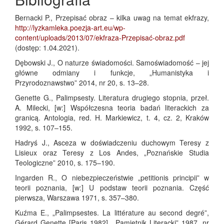
Bernacki P., Przepisać obraz – kilka uwag na temat ekfrazy,
http://lyzkamleka.poezja-art.eu/wp-
content/uploads/2013/07/ekfraza-Przepisać-obraz.pdf
(dostęp: 1.04.2021).
Dębowski J., O naturze świadomości. Samoświadomość – jej
główne odmiany i funkcje, „Humanistyka i
Przyrodoznawstwo” 2014, nr 20, s. 13–28.
Genette G., Palimpsesty. Literatura drugiego stopnia, przeł.
A. Milecki, [w:] Współczesna teoria badań literackich za
granicą. Antologia, red. H. Markiewicz, t. 4, cz. 2, Kraków
1992, s. 107–155.
Hadryś J., Asceza w doświadczeniu duchowym Teresy z
Lisieux oraz Teresy z Los Andes, „Poznańskie Studia
Teologiczne” 2010, s. 175–190.
Ingarden R., O niebezpieczeństwie „petitionis principii” w
teorii poznania, [w:] U podstaw teorii poznania. Część
pierwsza, Warszawa 1971, s. 357–380.
Kuźma E., „Palimpsestes. La littérature au second degré”,
Gérard Genette [Paris 1982], „Pamiętnik Literacki” 1987, nr