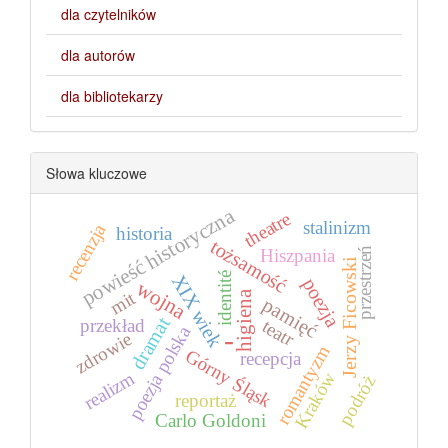
dla czytelników
dla autorów
dla bibliotekarzy
Słowa kluczowe
powieść historyczna
theatre
stalinizm
recenzja
historia
tożsamość
przestrzeń
Hiszpania
Jerzy Ficowski
identité
XIX wiek
poezja
wojna
mit
higiena
pamięć
dramat
przekład
teatr
poezja polska
-
zdrowie
romantyzm
Górny Śląsk
recepcja
realizm
Kraków
podróż
reportaż
Carlo Goldoni