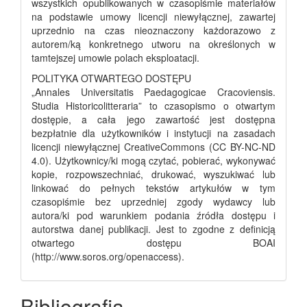
wszystkich opublikowanych w czasopiśmie materiałów
na podstawie umowy licencji niewyłącznej, zawartej
uprzednio na czas nieoznaczony każdorazowo z
autorem/ką konkretnego utworu na określonych w
tamtejszej umowie polach eksploatacji.
POLITYKA OTWARTEGO DOSTĘPU
„Annales Universitatis Paedagogicae Cracoviensis.
Studia Historicolitteraria” to czasopismo o otwartym
dostępie, a cała jego zawartość jest dostępna
bezpłatnie dla użytkowników i instytucji na zasadach
licencji niewyłącznej CreativeCommons (CC BY-NC-ND
4.0). Użytkownicy/ki mogą czytać, pobierać, wykonywać
kopie, rozpowszechniać, drukować, wyszukiwać lub
linkować do pełnych tekstów artykułów w tym
czasopiśmie bez uprzedniej zgody wydawcy lub
autora/ki pod warunkiem podania źródła dostępu i
autorstwa danej publikacji. Jest to zgodne z definicją
otwartego dostępu BOAI
(http://www.soros.org/openaccess).
Bibliografia