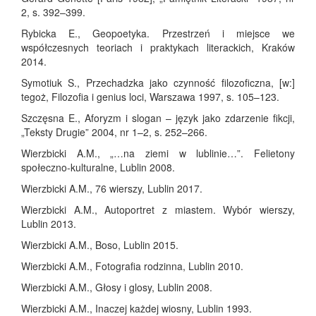
2, s. 392–399.
Rybicka E., Geopoetyka. Przestrzeń i miejsce we
współczesnych teoriach i praktykach literackich, Kraków
2014.
Symotiuk S., Przechadzka jako czynność filozoficzna, [w:]
tegoż, Filozofia i genius loci, Warszawa 1997, s. 105–123.
Szczęsna E., Aforyzm i slogan – język jako zdarzenie fikcji,
„Teksty Drugie” 2004, nr 1–2, s. 252–266.
Wierzbicki A.M., „…na ziemi w lublinie…”. Felietony
społeczno-kulturalne, Lublin 2008.
Wierzbicki A.M., 76 wierszy, Lublin 2017.
Wierzbicki A.M., Autoportret z miastem. Wybór wierszy,
Lublin 2013.
Wierzbicki A.M., Boso, Lublin 2015.
Wierzbicki A.M., Fotografia rodzinna, Lublin 2010.
Wierzbicki A.M., Głosy i glosy, Lublin 2008.
Wierzbicki A.M., Inaczej każdej wiosny, Lublin 1993.