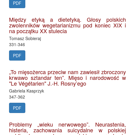
PDF
Między etyką a dietetyką. Głosy polskich
zwolenników wegetarianizmu pod koniec XIX i
na początku XX stulecia
Tomasz Sobieraj
331-346
PDF
„To mięsożerca przeciw nam zawiesił zbroczony
krwawo sztandar ten”. Mięso i narodowość w
"Le Végétarien" J.-H. Rosny’ego
Gabriela Kasprzyk
347-362
PDF
Problemy „wieku nerwowego”. Neurastenia,
histeria, zachowania suicydalne w polskiej