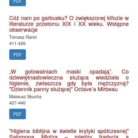
PDF
Cóż nam po garbusku? O zwiększonej kifozie w
literaturze przełomu XIX i XX wieku. Wstępne
obserwacje
Tomasz Rarot
411-426
PDF
„W gotowalniach maski opadają”. Co
dziewiętnastowieczna służąca wiedziała o
higienie, zwłaszcza gdy była mężczyzną?
"Dziennik panny służącej" Octave’a Mirbeau
Mateusz Skucha
427-440
PDF
"Higiena biblijna w świetle krytyki spółczesnej"
Salomona Mintza – między tradycją a