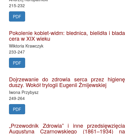
215-232
PDF
Pokolenie kobiet-widm: blednica, bielidła i blada
cera w XIX wieku
Wiktoria Krawczyk
233-247
PDF
Dojrzewanie do zdrowia serca przez higienę
duszy. Wokół trylogii Eugenii Żmijewskiej
Iwona Przybysz
249-264
PDF
„Przewodnik Zdrowia” i inne przedsięwzięcia
Augustyna Czarnowskiego (1861–1934) na