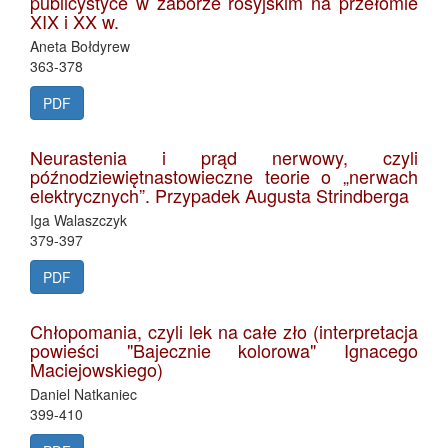
publicystyce w zaborze rosyjskim na przełomie
XIX i XX w.
Aneta Bołdyrew
363-378
PDF
Neurastenia i prąd nerwowy, czyli
późnodziewiętnastowieczne teorie o „nerwach
elektrycznych”. Przypadek Augusta Strindberga
Iga Walaszczyk
379-397
PDF
Chłopomania, czyli lek na całe zło (interpretacja
powieści "Bajecznie kolorowa" Ignacego
Maciejowskiego)
Daniel Natkaniec
399-410