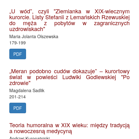
„U wód”, czyli "Ziemianka w XIX-wiecznym
kurorcie. Listy Stefanii z Lemańskich Rzewuskiej
do męża z pobytów w zagranicznych
uzdrowiskach"
Maria Jolanta Olszewska
179-199
PDF
„Meran podobno cudów dokazuje” – kurortowy
świat w powieści Ludwiki Godlewskiej "Po
zdrowie"
Magdalena Sadlik
201-214
PDF
Teoria humoralna w XIX wieku: między tradycją
a nowoczesną medycyną
Andrzej Kuropatnicki