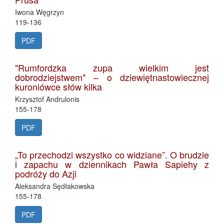
Iwona Węgrzyn
119-136
PDF
"Rumfordzka zupa wielkim jest
dobrodziejstwem" – o dziewiętnastowiecznej
kuroniówce słów kilka
Krzysztof Andrulonis
155-178
PDF
„To przechodzi wszystko co widziane”. O brudzie
i zapachu w dziennikach Pawła Sapiehy z
podróży do Azji
Aleksandra Sędłakowska
155-178
PDF