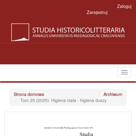
Main
Zaloguj
Navigation
Zarejestruj
Main
Content
Sidebar
Toggl
naviga
Strona domowa
Archiwum
Tom 25 (2025): Higiena ciała - higiena duszy