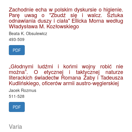
Zachodnie echa w polskim dyskursie o higienie.
Parę uwag o "Zbudź się i walcz. Sztuka
odnawiania duszy i ciała" Ellicka Morna według
Władysława M. Kozłowskiego
Beata K. Obsulewicz
493-509
PDF
„Głodnymi ludźmi i końmi wojny robić nie
można”. O etycznej i taktycznej naturze
literackich świadectw Romana Żaby i Tadeusza
Kudlińskiego, oficerów armii austro-węgierskiej
Jacek Rozmus
511-528
PDF
Varia